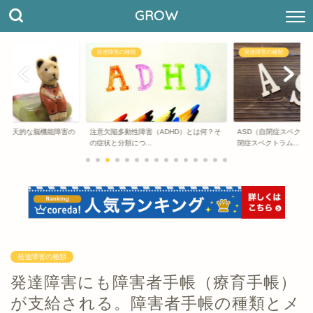
GROW
発達障害の種類
発達障害の種類
】先天的な脳機能障害の
注意欠陥多動性障害（ADHD）とは何？そ
ASD（自閉症スペクト
法
の症状と分類につ...
閉症スペクトラム...
発達障害の種類
発達障害にも障害者手帳（療育手帳）
が支給される。障害者手帳の種類とメ