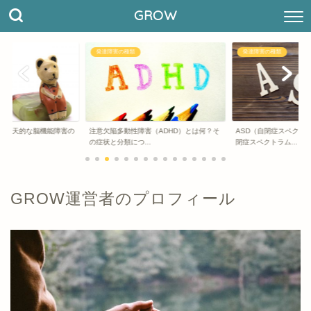
GROW
発達障害の種類
発達障害の種類
】先天的な脳機能障害の
注意欠陥多動性障害（ADHD）とは何？そ
ASD（自閉症スペクト
法
の症状と分類につ...
閉症スペクトラム...
GROW運営者のプロフィール