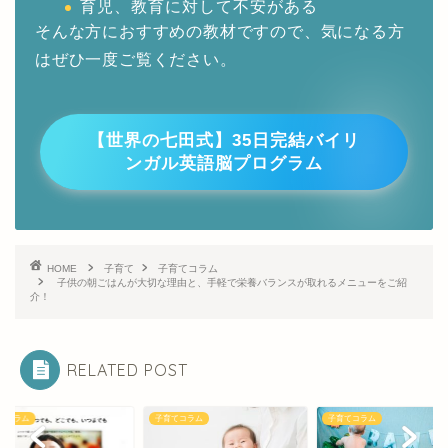
育児、教育に対して不安がある
そんな方におすすめの教材ですので、気になる方
はぜひ一度ご覧ください。
【世界の七田式】35日完結バイリ
ンガル英語脳プログラム
HOME
子育て
子育てコラム
子供の朝ごはんが大切な理由と、手軽で栄養バランスが取れるメニューをご紹
介！
RELATED POST
てコラム
子育てコラム
子育てコラム