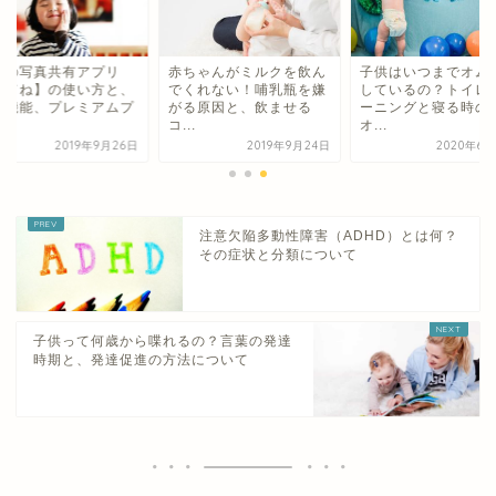
供の写真共有アプリ
赤ちゃんがミルクを飲ん
子供はいつまでオム
みてね】の使い方と、
でくれない！哺乳瓶を嫌
しているの？トイレ
利機能、プレミアムプ
がる原因と、飲ませる
ーニングと寝る時の
.
コ...
オ...
2019年9月26日
2019年9月24日
2020年6月
注意欠陥多動性障害（ADHD）とは何？
その症状と分類について
子供って何歳から喋れるの？言葉の発達
時期と、発達促進の方法について