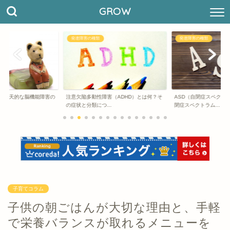
GROW
発達障害の種類
発達障害の種類
】先天的な脳機能障害の
注意欠陥多動性障害（ADHD）とは何？そ
ASD（自閉症スペクト
法
の症状と分類につ...
閉症スペクトラム...
子育てコラム
子供の朝ごはんが大切な理由と、手軽
で栄養バランスが取れるメニューを